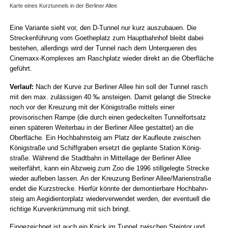
Karte eines Kurztunnels in der Berliner Allee
Eine Variante sieht vor, den D-Tunnel nur kurz auszubauen. Die
Strecken­führung vom Goethe­platz zum Haupt­bahnhof bleibt dabei
bestehen, allerdings wird der Tunnel nach dem Unterqueren des
Cinemaxx-Komplexes am Raschplatz wieder direkt an die Oberfläche
geführt.
Verlauf:
Nach der Kurve zur Berliner Allee hin soll der Tunnel rasch
mit den max. zulässigen 40 ‰ ansteigen. Damit gelangt die Strecke
noch vor der Kreuzung mit der König­straße mittels einer
provisorischen Rampe (die durch einen gedeckelten Tunnel­fortsatz
einen späteren Weiterbau in der Berliner Allee gestattet) an die
Oberfläche. Ein Hoch­bahn­steig am Platz der Kaufleute zwischen
König­straße und Schiff­graben ersetzt die geplante Station König­
straße. Während die Stad­tbahn in Mittel­lage der Berliner Allee
weiterfährt, kann ein Abzweig zum Zoo die 1996 still­gelegte Strecke
wieder aufleben lassen. An der Kreuzung Berliner Allee/Marien­straße
endet die Kurz­strecke. Hierfür könnte der demontierbare Hoch­bahn­
steig am Aegi­dientor­platz wiederverwendet werden, der eventuell die
richtige Kurvenkrümmung mit sich bringt.
Eingezeichnet ist auch ein Knick im Tunnel zwischen Steintor und