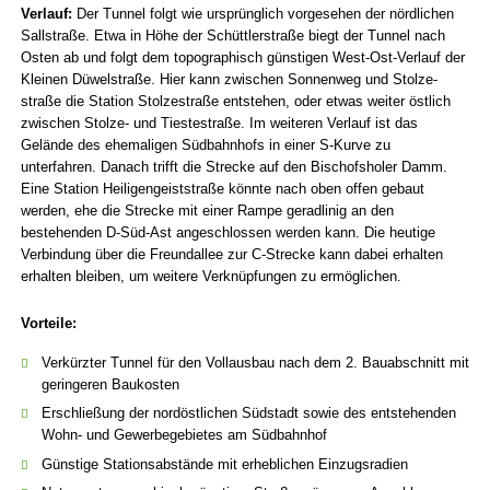
Verlauf:
Der Tunnel folgt wie ursprünglich vorgesehen der nördlichen
Sallstraße. Etwa in Höhe der Schüttler­straße biegt der Tunnel nach
Osten ab und folgt dem topo­graphisch günstigen West-Ost-Verlauf der
Kleinen Düwel­straße. Hier kann zwischen Sonnen­weg und Stolze­
straße die Station Stolze­straße entstehen, oder etwas weiter östlich
zwischen Stolze- und Tieste­straße. Im weiteren Verlauf ist das
Gelände des ehemaligen Süd­bahn­hofs in einer S-Kurve zu
unterfahren. Danach trifft die Strecke auf den Bischofs­holer Damm.
Eine Station Heiligen­geist­straße könnte nach oben offen gebaut
werden, ehe die Strecke mit einer Rampe geradlinig an den
bestehenden D-Süd-Ast angeschlossen werden kann. Die heutige
Verbindung über die Freund­allee zur C-Strecke kann dabei erhalten
erhalten bleiben, um weitere Verknüpfungen zu ermöglichen.
Vorteile:
Verkürzter Tunnel für den Vollausbau nach dem 2. Bauabschnitt mit
geringeren Baukosten
Erschließung der nordöstlichen Südstadt sowie des entstehenden
Wohn- und Gewerbegebietes am Südbahnhof
Günstige Stationsabstände mit erheblichen Einzugsradien