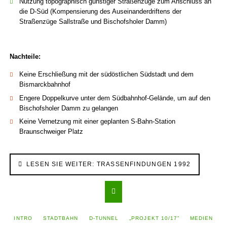
Nutzung topographisch günstiger Straßenzüge zum Anschluss an
die D-Süd (Kompensierung des Auseinander­driftens der
Straßenzüge Sallstraße und Bischofsholer Damm)
Nachteile:
Keine Erschließung mit der südöstlichen Südstadt und dem
Bismarckbahnhof
Engere Doppelkurve unter dem Südbahnhof-Gelände, um auf den
Bischofs­holer Damm zu gelangen
Keine Vernetzung mit einer geplanten S-Bahn-Station
Braunschweiger Platz
LESEN SIE WEITER: TRASSENFINDUNGEN 1992
NAVIGATION
INTRO
STADTBAHN
D-TUNNEL
„PROJEKT 10/17”
MEDIEN
ÜBERSPRINGEN