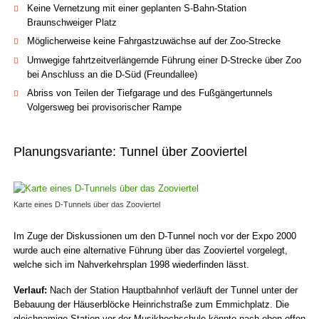
Keine Vernetzung mit einer geplanten S-Bahn-Station
Braunschweiger Platz
Möglicherweise keine Fahrgastzuwächse auf der Zoo-Strecke
Umwegige fahrtzeitverlängernde Führung einer D-Strecke über Zoo
bei Anschluss an die D-Süd (Freundallee)
Abriss von Teilen der Tiefgarage und des Fußgängertunnels
Volgersweg bei provisorischer Rampe
Planungsvariante: Tunnel über Zooviertel
Karte eines D-Tunnels über das Zooviertel
Im Zuge der Diskussionen um den D-Tunnel noch vor der Expo 2000
wurde auch eine alternative Führung über das Zooviertel vorgelegt,
welche sich im Nah­verkehrs­plan 1998 wiederfinden lässt.
Verlauf:
Nach der Station Haupt­bahnhof verläuft der Tunnel unter der
Bebauung der Häuser­blöcke Heinrich­straße zum Emmich­platz. Die
gleichnamige Station vor der Musik­hoch­schule könnte nach oben offen