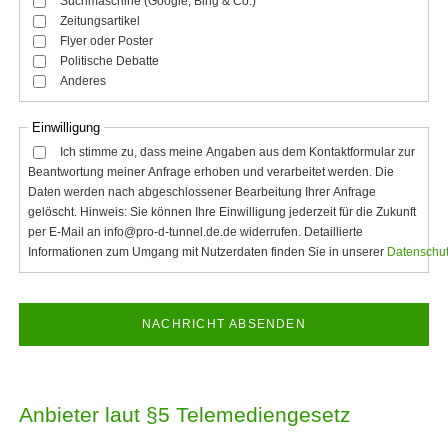
Suchmaschine (Google, Bing & Co.)
Zeitungsartikel
Flyer oder Poster
Politische Debatte
Anderes
Einwilligung
Ich stimme zu, dass meine Angaben aus dem Kontakt­formular zur
Beantwortung meiner Anfrage erhoben und verarbeitet werden. Die
Daten werden nach abgeschlossener Bearbeitung Ihrer Anfrage
gelöscht. Hinweis: Sie können Ihre Einwilligung jederzeit für die Zukunft
per E-Mail an info@pro-d-tunnel.de.de widerrufen. Detaillierte
Informationen zum Umgang mit Nutzerdaten finden Sie in unserer
Datenschut
NACHRICHT ABSENDEN
Anbieter laut §5 Telemediengesetz