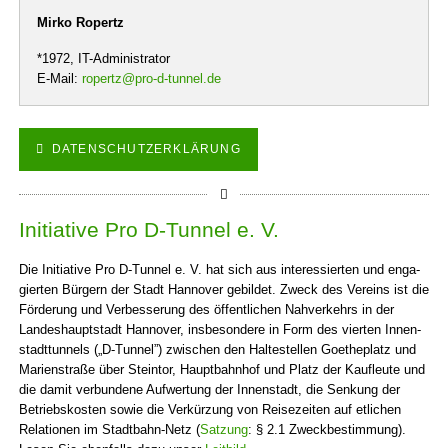
Mirko Ropertz
*1972, IT-Administrator
E-Mail:
ropertz@pro-d-tunnel.de
DATENSCHUTZERKLÄRUNG
Initiative Pro D-Tunnel e. V.
Die Initiative Pro D-Tunnel e. V. hat sich aus interessierten und enga­
gierten Bürgern der Stadt Hannover gebildet. Zweck des Vereins ist die
Förderung und Verbesserung des öffentlichen Nahverkehrs in der
Landeshauptstadt Hannover, insbesondere in Form des vierten Innen­
stadt­tunnels („D-Tunnel”) zwischen den Haltestellen Goethe­platz und
Marien­straße über Steintor, Haupt­bahnhof und Platz der Kauf­leute und
die damit ver­bun­dene Aufwertung der Innen­stadt, die Senkung der
Betriebs­kosten sowie die Ver­kürzung von Reise­zeiten auf etlichen
Relatio­nen im Stadtbahn-Netz (
Satzung
: § 2.1 Zweck­bestimmung).