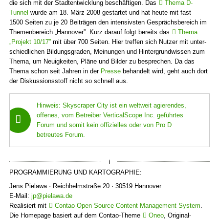
die sich mit der Stadt­entwicklung beschäf­tigen. Das
Thema D-
Tunnel
wurde am 18. März 2008 gestartet und hat heute mit fast
1500 Seiten zu je 20 Beiträgen den intensivsten Gesprächs­bereich im
Themen­bereich „Hannover”. Kurz darauf folgt bereits das
Thema
„Projekt 10/17”
mit über 700 Seiten. Hier treffen sich Nutzer mit unter­
schiedlichen Bildungs­graden, Meinungen und Hinter­grund­wissen zum
Thema, um Neuigkeiten, Pläne und Bilder zu besprechen. Da das
Thema schon seit Jahren in der
Presse
behandelt wird, geht auch dort
der Diskussions­stoff nicht so schnell aus.
Hinweis: Skyscraper City ist ein weltweit agierendes,
offenes, vom Betreiber VerticalScope Inc. geführtes
Forum und somit kein offizielles oder von Pro D
betreutes Forum.
PROGRAMMIERUNG UND KARTOGRAPHIE:
Jens Pielawa · Reichhelmstraße 20 · 30519 Hannover
E-Mail:
jp@pielawa.de
Realisiert mit
Contao Open Source Content Management System
.
Die Homepage basiert auf dem Contao-Theme
Oneo
, Original-