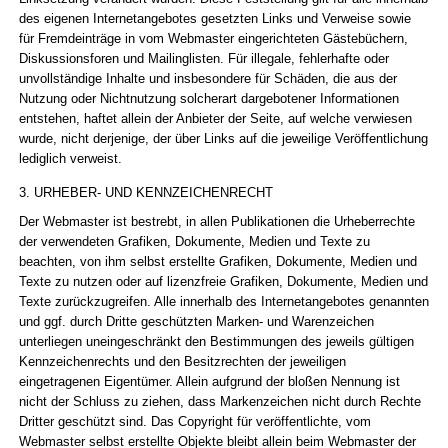
des eigenen Internetangebotes gesetzten Links und Verweise sowie
für Fremdeinträge in vom Webmaster eingerichteten Gästebüchern,
Diskussionsforen und Mailinglisten. Für illegale, fehlerhafte oder
unvollständige Inhalte und insbesondere für Schäden, die aus der
Nutzung oder Nichtnutzung solcherart dargebotener Informationen
entstehen, haftet allein der Anbieter der Seite, auf welche verwiesen
wurde, nicht derjenige, der über Links auf die jeweilige Veröffentlichung
lediglich verweist.
3. URHEBER- UND KENNZEICHENRECHT
Der Webmaster ist bestrebt, in allen Publikationen die Urheberrechte
der verwendeten Grafiken, Dokumente, Medien und Texte zu
beachten, von ihm selbst erstellte Grafiken, Dokumente, Medien und
Texte zu nutzen oder auf lizenzfreie Grafiken, Dokumente, Medien und
Texte zurückzugreifen. Alle innerhalb des Internetangebotes genannten
und ggf. durch Dritte geschützten Marken- und Warenzeichen
unterliegen uneingeschränkt den Bestimmungen des jeweils gültigen
Kennzeichenrechts und den Besitzrechten der jeweiligen
eingetragenen Eigentümer. Allein aufgrund der bloßen Nennung ist
nicht der Schluss zu ziehen, dass Markenzeichen nicht durch Rechte
Dritter geschützt sind. Das Copyright für veröffentlichte, vom
Webmaster selbst erstellte Objekte bleibt allein beim Webmaster der