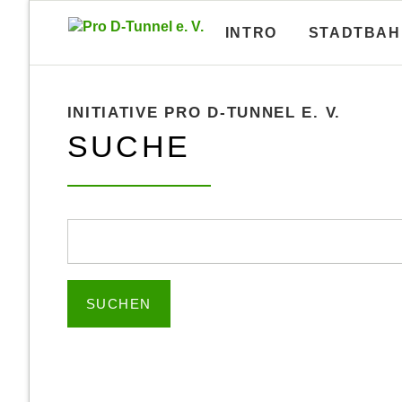
INTRO
STADTBAH
Lagepläne U-Bahn-Bauamt
U-Bahn
Lagepläne und Längsschnitte von
U-Bahn-I
INITIATIVE PRO D-TUNNEL E. V.
fast allen U-Bahn-Tunneln
blätter 
SUCHE
Lagepläne A-Linie
Brosc
Lagepläne B-Linie
Brosc
Suchbegriffe
Lagepläne C-Linie
Brosc
Lagepläne D-Linie
Brosc
SUCHEN