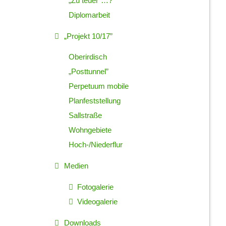
„Zu teuer”…?
Diplomarbeit
„Projekt 10/17”
Oberirdisch
„Posttunnel”
Perpetuum mobile
Planfeststellung
Sallstraße
Wohngebiete
Hoch-/Niederflur
Medien
Fotogalerie
Videogalerie
Downloads