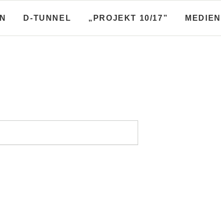
N
D-TUNNEL
„PROJEKT 10/17”
MEDIEN
-Broschüren
Stadtplanungsbroschüre
nfo­broschüren, Baulos­
Diskussionen zum Flächen
und mehr
nutzungs­plan und anderes
hüren A-Linie
Diskussionen zum FNP
hüren B-Linie
Stadtplanungen
hüren C-Linie
hüren D-Linie